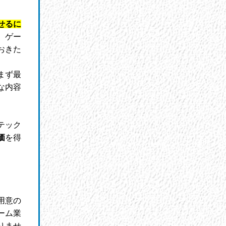
せるに
、ゲー
おきた
まず最
な内容
テック
価
を得
用意の
ーム業
りませ