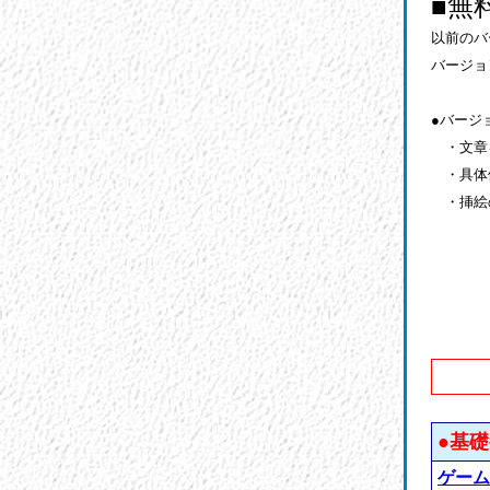
■無
以前のバ
バージョ
●バージ
・文章
・具体
・挿絵
●基
ゲーム