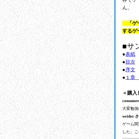
ん。
「ゲー
するゲ
■サ
●
表紙
●
目次
●
序文
●
１章
＜購入
consume
大変勉強
weider 
ゲーム関
した。こ