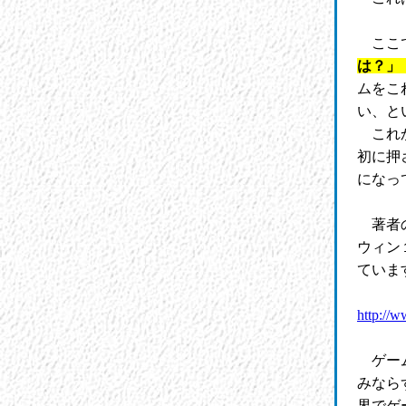
ここ
は？」
ムをこ
い、と
これか
初に押
になっ
著者の
ウィン
ていま
http://w
ゲーム
みなら
界でゲ