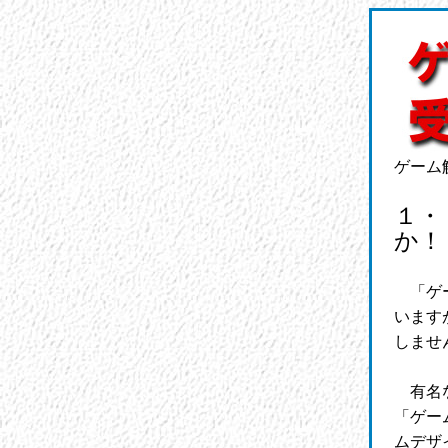
ゲーム解体
１・
か！
「ゲー
います
しませ
有名な
「ゲー
ムデザ