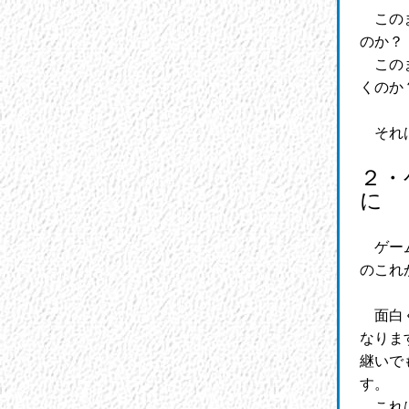
このま
のか？
このま
くのか
それ
２・
に
ゲーム
のこれ
面白く
なりま
継いで
す。
これは