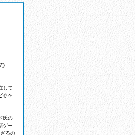
の
在して
ど存在
ド氏の
新ゲー
はざるの