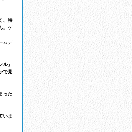
く、特
ん。
ゲ
ームデ
ンル」
かで見
まった
ていま