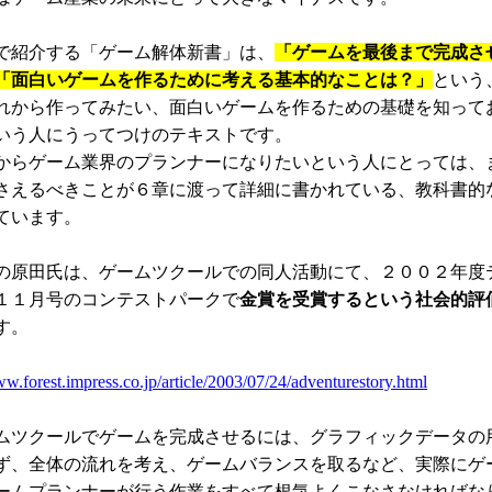
で紹介する「ゲーム解体新書」は、
「ゲームを最後まで完成さ
「面白いゲームを作るために考える基本的なことは？」
という
れから作ってみたい、面白いゲームを作るための基礎を知って
いう人にうってつけのテキストです。
らゲーム業界のプランナーになりたいという人にとっては、
さえるべきことが６章に渡って詳細に書かれている、教科書的
ています。
原田氏は、ゲームツクールでの同人活動にて、２００２年度
１１月号のコンテストパークで
金賞を受賞するという社会的評
す。
ww.forest.impress.co.jp/article/2003/07/24/adventurestory.html
ツクールでゲームを完成させるには、グラフィックデータの
ず、全体の流れを考え、ゲームバランスを取るなど、実際にゲ
ームプランナーが行う作業をすべて根気よくこなさなければな