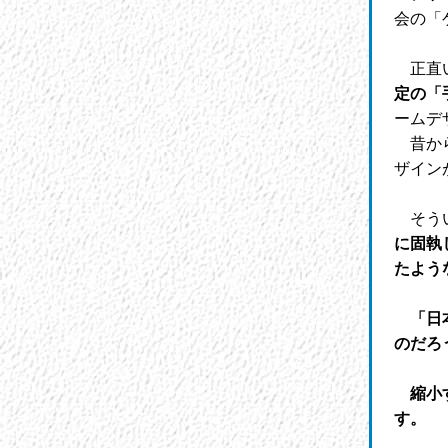
会の「
正直
定の「
ームデ
昔から
ザイン
そうい
に固執
たよう
「日
のだろ
縮小す
す。