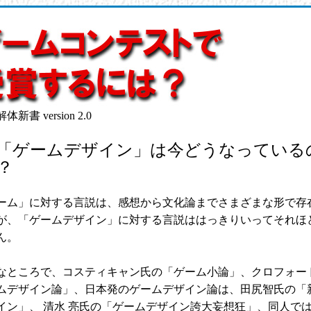
新書 version 2.0
「ゲームデザイン」は今どうなっている
？
ム」に対する言説は、感想から文化論までさまざまな形で存
が、「ゲームデザイン」に対する言説ははっきりいってそれほ
ん。
ところで、コスティキャン氏の「ゲーム小論」、クロフォー
ムデザイン論」、日本発のゲームデザイン論は、田尻智氏の「
イン」、 清水 亮氏の「ゲームデザイン誇大妄想狂」、同人で